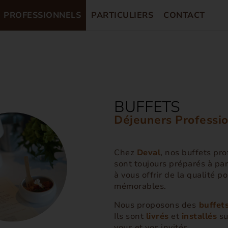
PROFESSIONNELS
PARTICULIERS
CONTACT
BUFFETS
Déjeuners Professi
Chez
Deval
, nos buffets pr
sont toujours préparés à par
à vous offrir de la qualité 
mémorables.
Nous proposons des
buffets
Ils sont
livrés
et
installés
su
vous et vos invités.