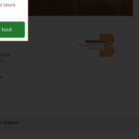
e leurs
 tout
 LIGNE
ichs
es
n
s légales