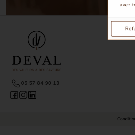
avez f
Ref
05 57 84 90 13
Conditio