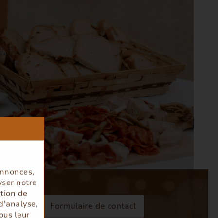
annonces,
yser notre
ation de
d'analyse,
Formulaire de contact
ous leur