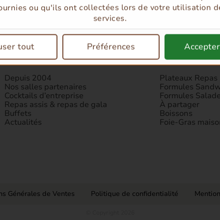
ournies ou qu'ils ont collectées lors de votre utilisation d
services.
user tout
Préférences
Accepter
TRAITEUR
BOUTIQUE EN
Depuis 2004
Plateaux Repas
Nos salles partenaires
Formules Sandw
Cocktails d’entreprise
Formules Salad
Repas assis & repas de gala
À partager
Buffets
Boissons
Actualités
Foie-Gras maiso
ns Générales de Ventes
Politique de confidentialité
Mention
© Copyright 2026