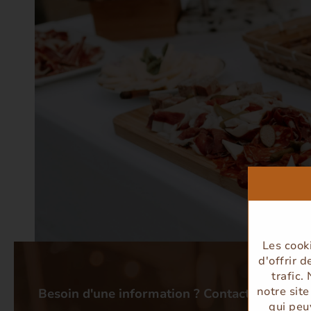
Les cook
{ nbItems:5, moving:true, arrow:true, styleMove:'', s
d'offrir 
trafic.
notre sit
Besoin d'une information ? Contactez-nous au
qui peu